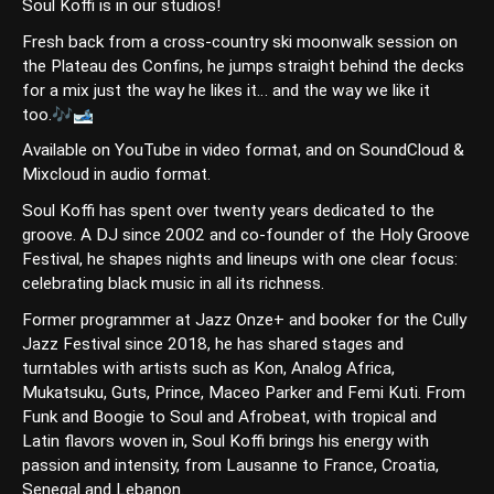
Soul Koffi is in our studios!
Fresh back from a cross-country ski moonwalk session on
the Plateau des Confins, he jumps straight behind the decks
for a mix just the way he likes it… and the way we like it
too.🎶🎿
Available on YouTube in video format, and on SoundCloud &
Mixcloud in audio format.
Soul Koffi has spent over twenty years dedicated to the
groove. A DJ since 2002 and co-founder of the Holy Groove
Festival, he shapes nights and lineups with one clear focus:
celebrating black music in all its richness.
Former programmer at Jazz Onze+ and booker for the Cully
Jazz Festival since 2018, he has shared stages and
turntables with artists such as Kon, Analog Africa,
Mukatsuku, Guts, Prince, Maceo Parker and Femi Kuti. From
Funk and Boogie to Soul and Afrobeat, with tropical and
Latin flavors woven in, Soul Koffi brings his energy with
passion and intensity, from Lausanne to France, Croatia,
Senegal and Lebanon.