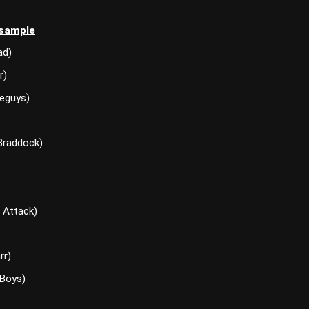
 sample
ad)
r)
seguys)
 Braddock)
 Attack)
rr)
 Boys)