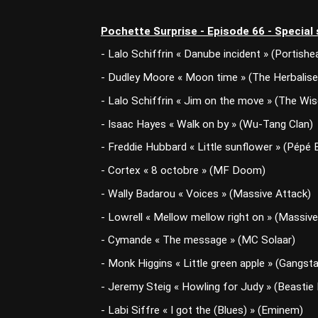
Pochette Surprise - Episode 66 - Special
- Lalo Schiffrin « Danube incident » (Portishe
- Dudley Moore « Moon time » (The Herbalise
- Lalo Schiffrin « Jim on the move » (The Wi
- Isaac Hayes « Walk on by » (Wu-Tang Clan)
- Freddie Hubbard « Little sunflower » (Pépé
- Cortex « 8 octobre » (MF Doom)
- Wally Badarou « Voices » (Massive Attack)
- Lowrell « Mellow mellow right on » (Massive
- Cymande « The message » (MC Solaar)
- Monk Higgins « Little green apple » (Gangsta
- Jeremy Steig « Howling for Judy » (Beastie
- Labi Siffre « I got the (Blues) » (Eminem)