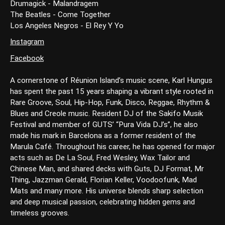
Drumagick - Malandragem
The Beatles - Come Together
Los Angeles Negros - El Rey Y Yo
Instagram
Facebook
A cornerstone of Réunion Island’s music scene, Karl Hungus
has spent the past 15 years shaping a vibrant style rooted in
Rare Groove, Soul, Hip-Hop, Funk, Disco, Reggae, Rhythm &
Blues and Creole music. Resident DJ of the Sakifo Musik
Festival and member of GUTS’ “Pura Vida DJ’s”, he also
made his mark in Barcelona as a former resident of the
Marula Café. Throughout his career, he has opened for major
acts such as De La Soul, Fred Wesley, Wax Tailor and
Chinese Man, and shared decks with Guts, DJ Format, Mr
Thing, Jazzman Gerald, Florian Keller, Voodoofunk, Mad
Mats and many more. His universe blends sharp selection
and deep musical passion, celebrating hidden gems and
timeless grooves.