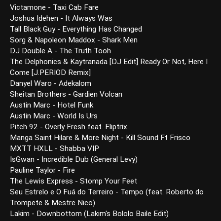
Victamone - Taxi Cab Fare
Joshua Idehen - It Always Was
Tall Black Guy - Everything Has Changed
Sorg & Napoleon Maddox - Shark Men
DJ Double A - The Truth Tooh
The Delphonics & Kaytranada [DJ Edit] Ready Or Not, Here I
Come [J.PERIOD Remix]
Danyel Waro - Adekalom
Sheitan Brothers - Gardien Volcan
Austin Marc - Hotel Funk
Austin Marc - World Is Urs
Pitch 92 - Overly Fresh feat. Fliptrix
Manga Saint Hilare & More Night - Kill Sound Ft Frisco
MXTT HXLL - Shabba VIP
IsGwan - Incredible Dub (General Levy)
Pauline Taylor - Fire
The Lewis Express - Stomp Your Feet
Seu Estrelo e O Fuá do Terreiro - Tempo (feat. Roberto do
Trompete & Mestre Nico)
Lakim - Downbottom (Lakim's Bololo Baile Edit)