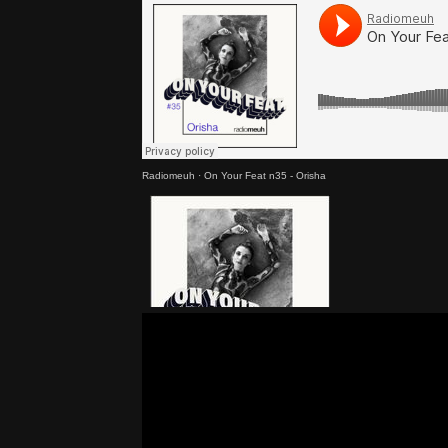
Radiomeuh
·
On Your Feat n35 - Orisha