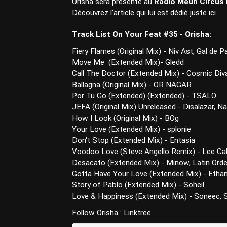
Orisha sera présente au
Radio Meuh Circus 
Découvrez l’article qui lui est dédié juste
ici
Track List On Your Feat #35 - Orisha:
Fiery Flames (Original Mix) - Niv Ast, Gal de P
Move Me (Extended Mix)- Gledd
Call The Doctor (Extended Mix) - Cosmic Div
Ballagna (Original Mix) - OR NAGAR
Por Tu Go (Extended) (Extended) - TSALO
JEFA (Original Mix) Unreleased - Disalazar, N
How I Look (Original Mix) - BOg
Your Love (Extended Mix) - splonie
Don't Stop (Extended Mix) - Entasia
Voodoo Love (Steve Angello Remix) - Lee Ca
Desacato (Extended Mix) - Minow, Latin Orde
Gotta Have Your Love (Extended Mix) - Eth
Story of Pablo (Extended Mix) - Soheil
Love & Happiness (Extended Mix) - Soneec, S
Follow Orisha :
Linktree