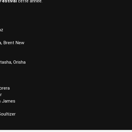
Festival
cette année.
az
a, Brent New
atasha, Orisha
brera
r
an James
oultizer