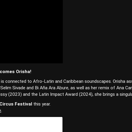
 comes Orisha!
is connected to Afro-Latin and Caribbean soundscapes. Orisha ass
elim Sivade and Bi Aña Ara Abure, as well as her remix of Ana C
 (2023) and the Latin Impact Award (2024), she brings a singular
Circus Festival
this year.
e
.